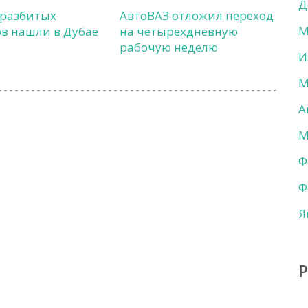
Д
 разбитых
АвтоВАЗ отложил переход
М
в нашли в Дубае
на четырехдневную
рабочую неделю
И
М
А
М
Ф
Ф
Я