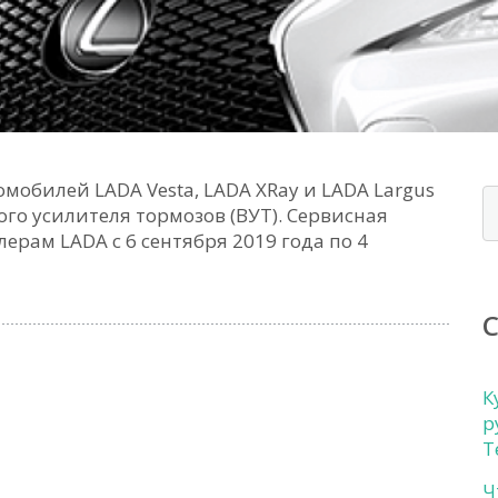
омобилей LADA Vesta, LADA XRay и LADA Largus
го усилителя тормозов (ВУТ). Сервисная
ерам LADA с 6 сентября 2019 года по 4
К
р
Т
Ч