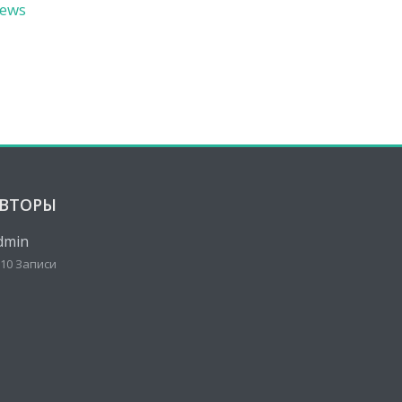
ews
ВТОРЫ
dmin
10 Записи