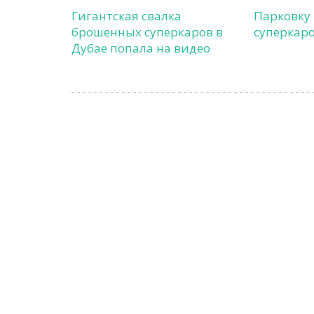
Гигантская свалка
Парковку
брошенных суперкаров в
суперкаро
Дубае попала на видео