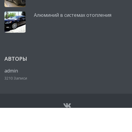
Алюминий в системах отопления
АВТОРЫ
admin
3210 Записи
© Все права защищены 2026
Сервисный центр, автосервис
Lexus (Лексус)
• Разработано
http://ureklama.ru/
• Работает
на
http://lexus-mag.ru