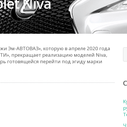
let Niva
жи Эм-АВТОВАЗ», которую в апреле 2020 года
И», прекращает реализацию моделей Niva,
ерь готовящейся перейти под эгиду марки
К
р
Т
Ч