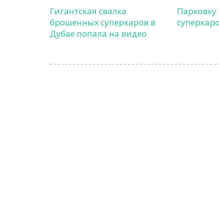
Гигантская свалка
Парковку
брошенных суперкаров в
суперкаро
Дубае попала на видео