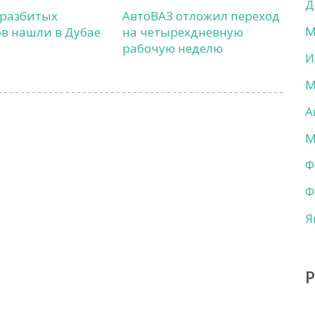
Д
 разбитых
АвтоВАЗ отложил переход
М
в нашли в Дубае
на четырехдневную
рабочую неделю
И
М
А
М
Ф
Ф
Я