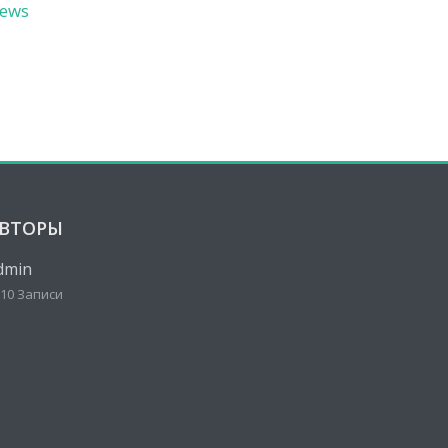
ews
ВТОРЫ
dmin
10 Записи