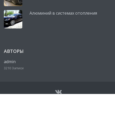
Алюминий в системах отопления
АВТОРЫ
admin
3210 Записи
© Все права защищены 2026
Сервисный центр, автосервис
Lexus (Лексус)
• Разработано
http://ureklama.ru/
• Работает
на
http://lexus-mag.ru