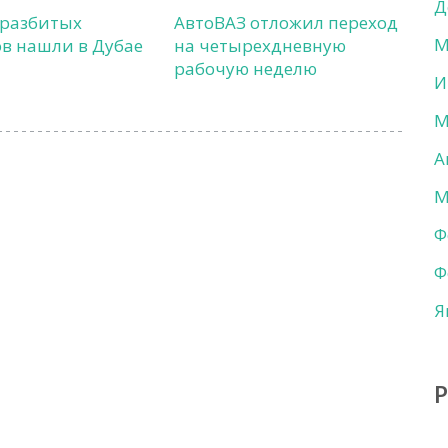
Д
 разбитых
АвтоВАЗ отложил переход
М
в нашли в Дубае
на четырехдневную
рабочую неделю
И
М
А
М
Ф
Ф
Я