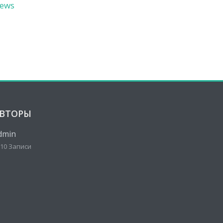
ews
ВТОРЫ
dmin
10 Записи