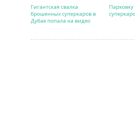
Гигантская свалка
Парковку
брошенных суперкаров в
суперкаро
Дубае попала на видео