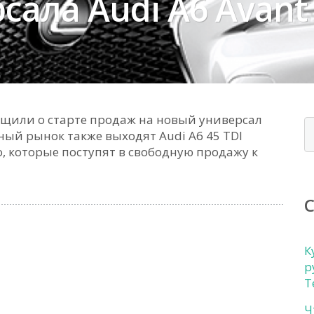
сала Audi A6 Avant
бщили о старте продаж на новый универсал
нный рынок также выходят Audi A6 45 TDI
tro, которые поступят в свободную продажу к
К
р
Т
Ч