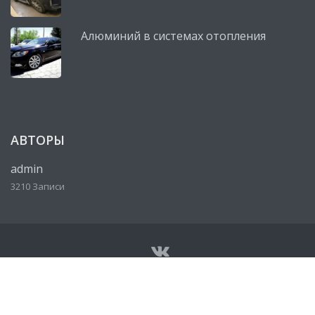
Алюминий в системах отопления
АВТОРЫ
admin
3210 Записи
© Все права защищены 2026
Сервисный центр, автосервис
Lexus (Лексус)
• Разработано
http://ureklama.ru/
• Работает
на
http://lexus-mag.ru