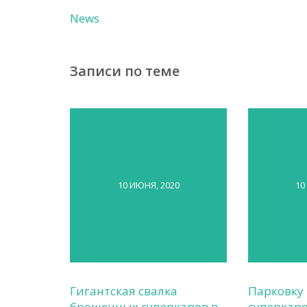
News
Записи по теме
10 ИЮНЯ, 2020
10
Гигантская свалка
Парковку
брошенных суперкаров в
суперкаро