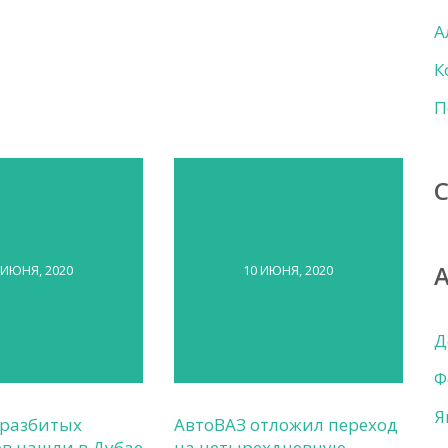
А
К
П
 ИЮНЯ, 2020
10 ИЮНЯ, 2020
Д
Ф
Я
 разбитых
АвтоВАЗ отложил переход
в нашли в Дубае
на четырехдневную