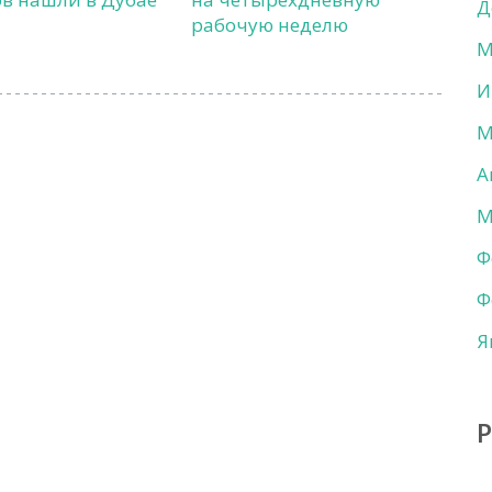
Д
рабочую неделю
М
И
М
А
М
Ф
Ф
Я