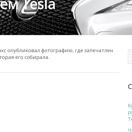
ем Tesla
акс опубликовал фотографию, где запечатлен
орая его собирала.
К
р
Т
Ч