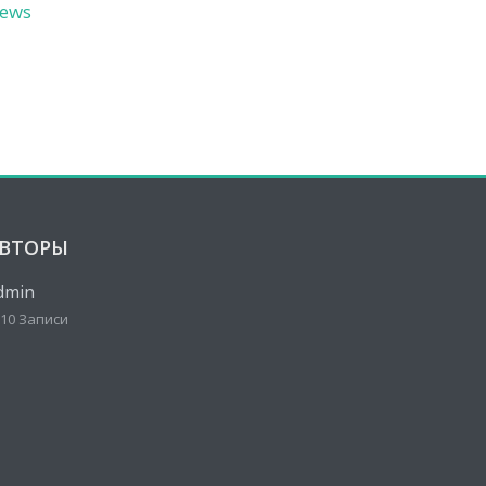
ews
ВТОРЫ
dmin
10 Записи