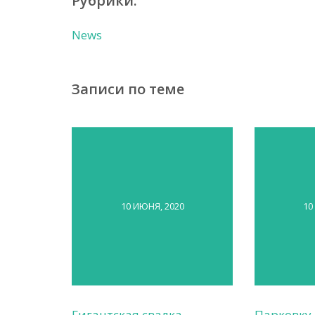
Рубрики:
News
Записи по теме
10 ИЮНЯ, 2020
10
Гигантская свалка
Парковку