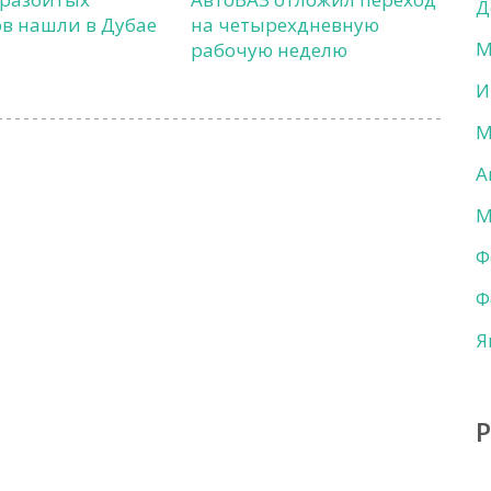
Д
в нашли в Дубае
на четырехдневную
М
рабочую неделю
И
М
А
М
Ф
Ф
Я