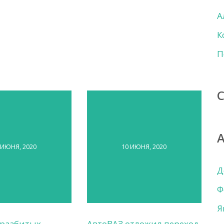
А
К
П
 ИЮНЯ, 2020
10 ИЮНЯ, 2020
Д
Ф
Я
 разбитых
АвтоВАЗ отложил переход