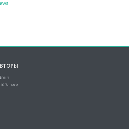
ews
ВТОРЫ
dmin
10 Записи