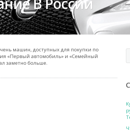
ание В России
чень машин, доступных для покупки по
ния «Первый автомобиль» и «Семейный
ал заметно больше.
К
р
Т
Ч