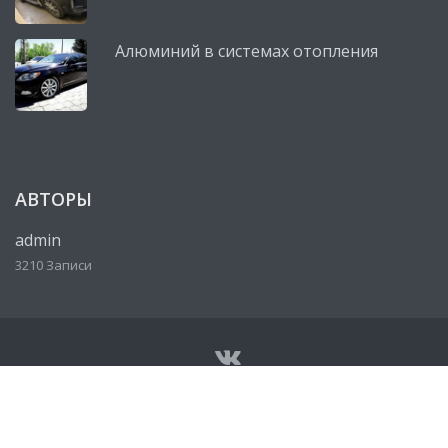
Алюминий в системах отопления
АВТОРЫ
admin
3210 Записи
© Все права защищены 2026
Сервисный центр, автосервис
Lexus (Лексус)
• Разработано
http://ureklama.ru/
• Работает
на
http://lexus-mag.ru