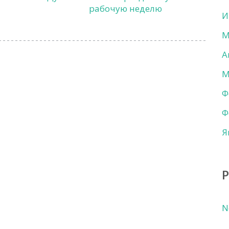
рабочую неделю
И
М
А
М
Ф
Ф
Я
N