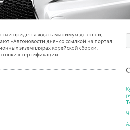
России придется ждать минимум до осени,
щают «Автоновости дня» со ссылкой на портал
ционных экземплярах корейской сборки,
отовки к сертификации.
К
р
Т
Ч
А