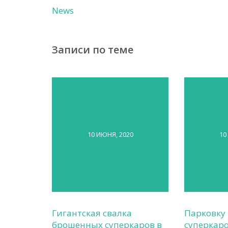
News
Записи по теме
10 ИЮНЯ, 2020
10
Гигантская свалка
Парковку
брошенных суперкаров в
суперкаро