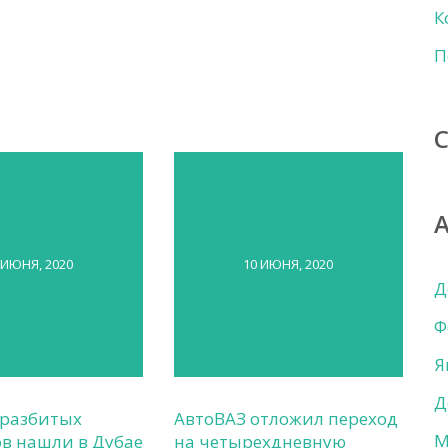
К
П
 ИЮНЯ, 2020
10 ИЮНЯ, 2020
Д
Ф
Я
Д
 разбитых
АвтоВАЗ отложил переход
М
в нашли в Дубае
на четырехдневную