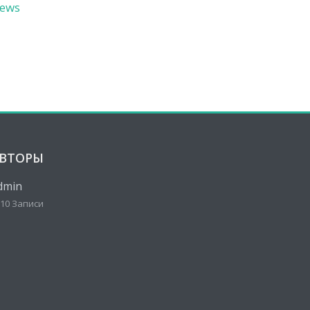
ews
ВТОРЫ
dmin
10 Записи