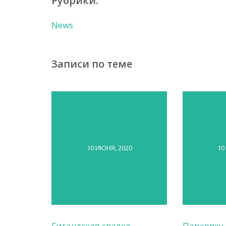
Рубрики:
News
Записи по теме
10 ИЮНЯ, 2020
10
Гигантская свалка
Парковку