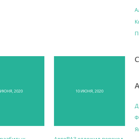
А
К
П
 ИЮНЯ, 2020
10 ИЮНЯ, 2020
Д
Ф
Я
 разбитых
АвтоВАЗ отложил переход