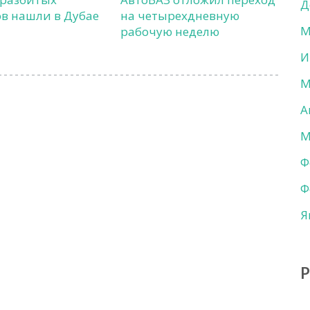
Д
в нашли в Дубае
на четырехдневную
М
рабочую неделю
И
М
А
М
Ф
Ф
Я