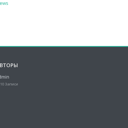
ews
ВТОРЫ
dmin
10 Записи