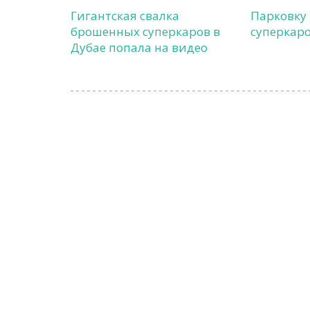
Гигантская свалка
Парковку
брошенных суперкаров в
суперкаро
Дубае попала на видео