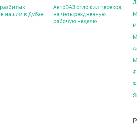
Д
 разбитых
АвтоВАЗ отложил переход
М
в нашли в Дубае
на четырехдневную
рабочую неделю
И
М
А
М
Ф
Ф
Я