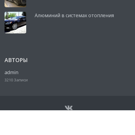
Алюминий в системах отопления
АВТОРЫ
admin
3210 Записи
© Все права защищены 2026
Сервисный центр, автосервис
Lexus (Лексус)
• Разработано
http://ureklama.ru/
• Работает
на
http://lexus-mag.ru