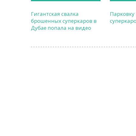
Гигантская свалка
Парковку
брошенных суперкаров в
суперкаро
Дубае попала на видео