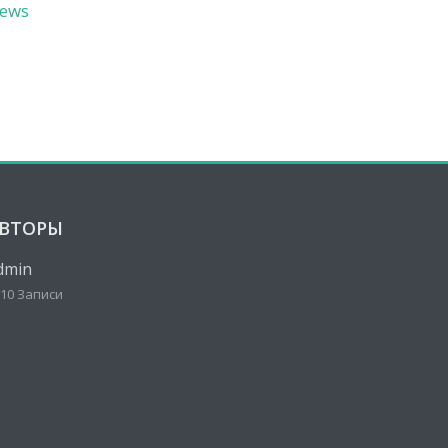
ews
ВТОРЫ
dmin
10 Записи