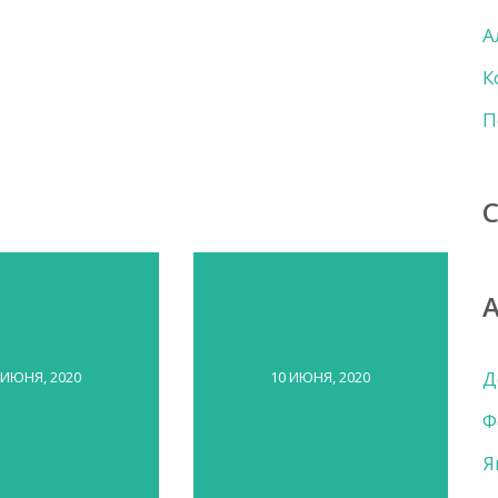
А
К
П
Д
 ИЮНЯ, 2020
10 ИЮНЯ, 2020
Ф
Я