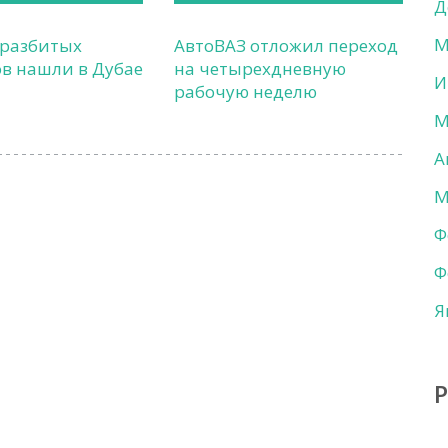
Д
М
 разбитых
АвтоВАЗ отложил переход
в нашли в Дубае
на четырехдневную
И
рабочую неделю
М
А
М
Ф
Ф
Я