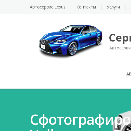
Автосервис Lexus
Контакты
Услуги
Сер
Автосерви
А
Сфотографиро