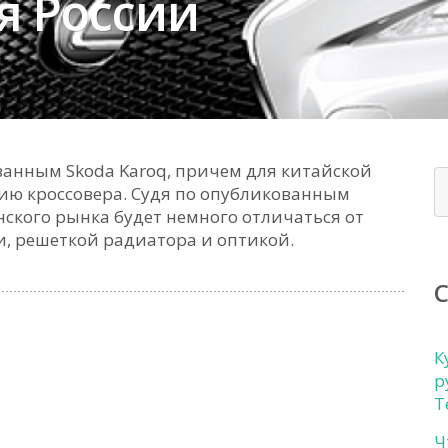
я России
ванным Skoda Karoq, причем для китайской
ию кроссовера. Судя по опубликованным
нского рынка будет немного отличаться от
, решеткой радиатора и оптикой.
К
р
Т
Ч