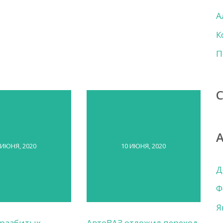
А
К
П
 ИЮНЯ, 2020
10 ИЮНЯ, 2020
Д
Ф
Я
 разбитых
АвтоВАЗ отложил переход