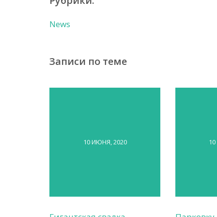
Рубрики:
News
Записи по теме
10 ИЮНЯ, 2020
10
Гигантская свалка
Парковку