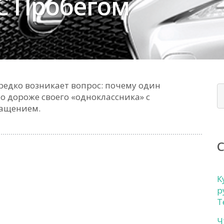
С Пробегом
редко возникает вопрос: почему один
 дороже своего «одноклассника» с
нащением.
К
р
Т
Ч