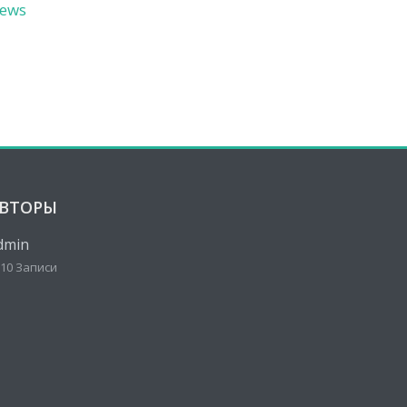
ews
ВТОРЫ
dmin
10 Записи