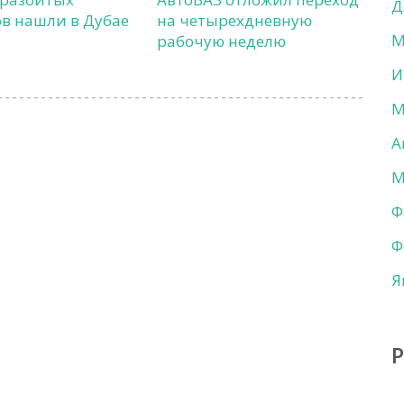
Д
в нашли в Дубае
на четырехдневную
М
рабочую неделю
И
М
А
М
Ф
Ф
Я