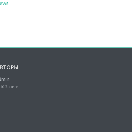
ews
ВТОРЫ
dmin
10 Записи