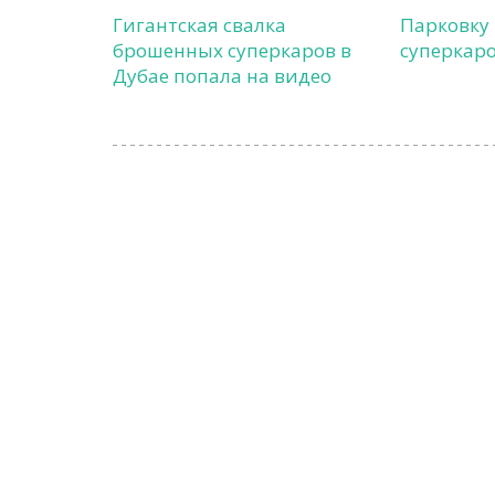
Гигантская свалка
Парковку
брошенных суперкаров в
суперкаро
Дубае попала на видео