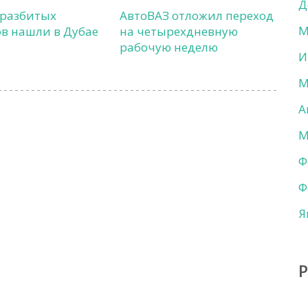
Д
 разбитых
АвтоВАЗ отложил переход
М
в нашли в Дубае
на четырехдневную
рабочую неделю
И
М
А
М
Ф
Ф
Я