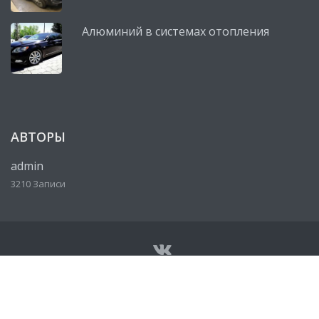
Алюминий в системах отопления
АВТОРЫ
admin
3210 Записи
© Все права защищены 2026
Сервисный центр, автосервис
Lexus (Лексус)
• Разработано
http://ureklama.ru/
• Работает
на
http://lexus-mag.ru