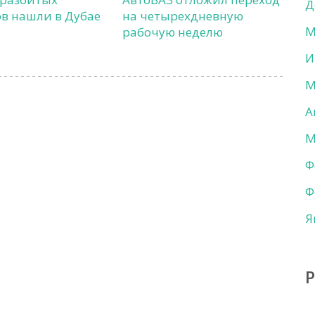
Д
в нашли в Дубае
на четырехдневную
М
рабочую неделю
И
М
А
М
Ф
Ф
Я