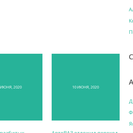
А
К
П
 ИЮНЯ, 2020
10 ИЮНЯ, 2020
Д
Ф
Я
 разбитых
АвтоВАЗ отложил переход