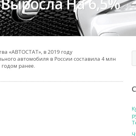
 Выросла На 6,5%
тва «АВТОСТАТ», в 2019 году
ьного автомобиля в России составила 4 млн
м годом ранее.
К
р
Т
Ч