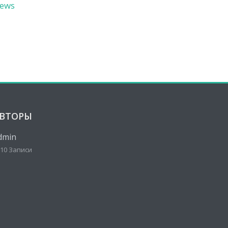
ews
ВТОРЫ
dmin
10 Записи