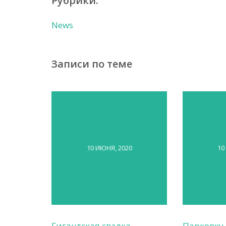
Рубрики:
News
Записи по теме
10 ИЮНЯ, 2020
10
Гигантская свалка
Парковку