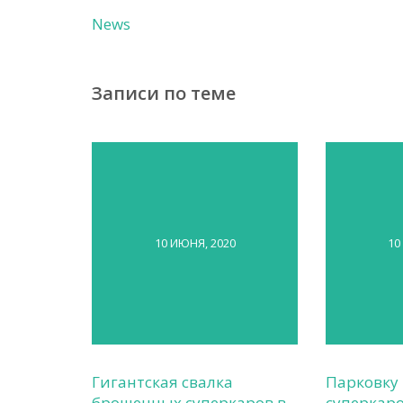
News
Записи по теме
10 ИЮНЯ, 2020
10
Гигантская свалка
Парковку
брошенных суперкаров в
суперкаро