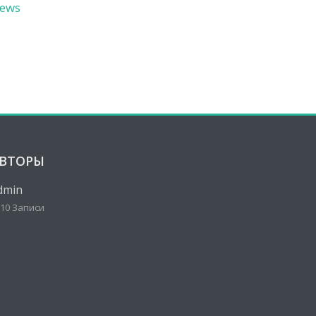
ews
ВТОРЫ
dmin
10 Записи