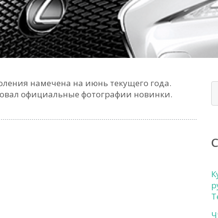
коления намечена на июнь текущего года.
ковал официальные фотографии новинки.
К
р
Т
Ч