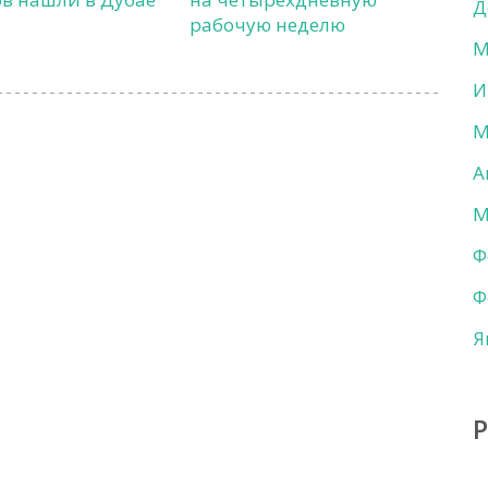
Д
рабочую неделю
М
И
М
А
М
Ф
Ф
Я