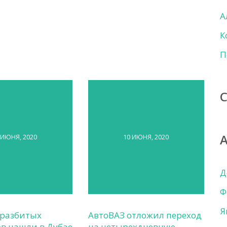
А
К
П
 ИЮНЯ, 2020
10 ИЮНЯ, 2020
Д
Ф
Я
 разбитых
АвтоВАЗ отложил переход
в нашли в Дубае
на четырехдневную