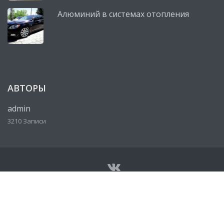
Алюминий в системах отопления
АВТОРЫ
admin
3210 Записи
© Все права защищены 2026
Сервисный центр, автосервис
Lexus (Лексус)
• Разработано
http://ureklama.ru/
• Работает
на
http://lexus-mag.ru