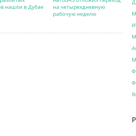
Д
в нашли в Дубае
на четырехдневную
М
рабочую неделю
И
М
А
М
Ф
Ф
Я