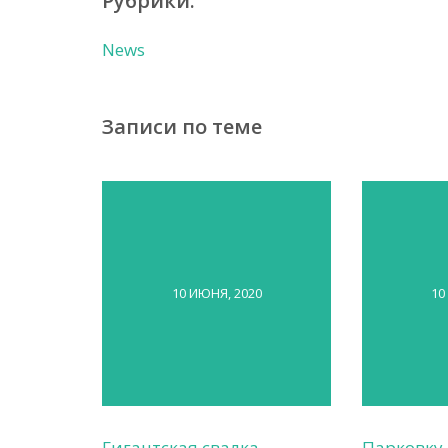
Рубрики:
News
Записи по теме
10 ИЮНЯ, 2020
10
Гигантская свалка
Парковку