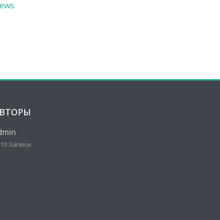
ews
ВТОРЫ
dmin
10 Записи