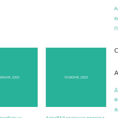
А
К
П
 ИЮНЯ, 2020
10 ИЮНЯ, 2020
Д
Ф
Я
 разбитых
АвтоВАЗ отложил переход