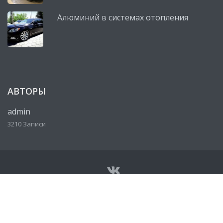
Алюминий в системах отопления
АВТОРЫ
admin
3210 Записи
© Все права защищены 2026
Сервисный центр, автосервис
Lexus (Лексус)
• Разработано
http://ureklama.ru/
• Работает
на
http://lexus-mag.ru