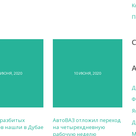
К
П
 ИЮНЯ, 2020
10 ИЮНЯ, 2020
Д
Ф
Я
 разбитых
АвтоВАЗ отложил переход
Д
в нашли в Дубае
на четырехдневную
М
рабочую неделю