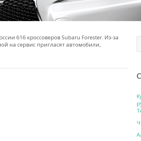
ссии 616 кроссоверов Subaru Forester. Из-за
ой на сервис пригласят автомобили,
К
р
Т
Ч
А