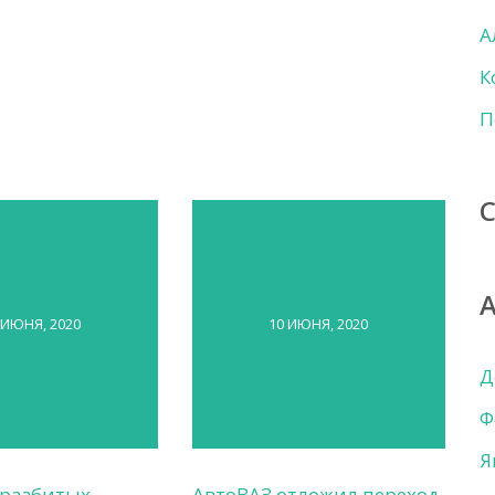
А
К
П
 ИЮНЯ, 2020
10 ИЮНЯ, 2020
Д
Ф
Я
 разбитых
АвтоВАЗ отложил переход