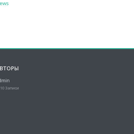
ews
ВТОРЫ
dmin
10 Записи