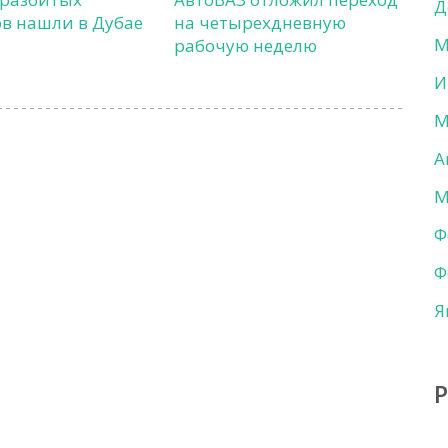
Д
в нашли в Дубае
на четырехдневную
М
рабочую неделю
И
М
А
М
Ф
Ф
Я