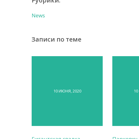
Рубрики:
News
Записи по теме
10 ИЮНЯ, 2020
10
Гигантская свалка
Парковку