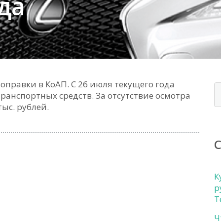
да
поправки в КоАП. С 26 июля текущего года
транспортных средств. За отсутствие осмотра
ыс. рублей.
К
р
Т
Ч