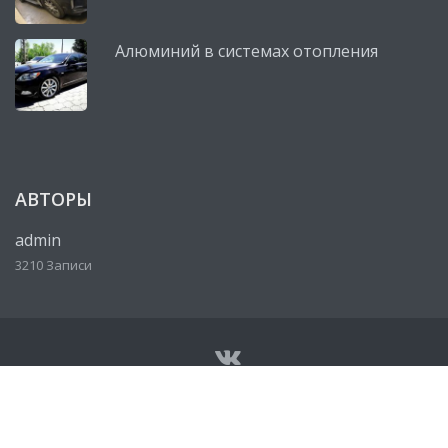
Алюминий в системах отопления
АВТОРЫ
admin
3210 Записи
© Все права защищены 2026
Сервисный центр, автосервис
Lexus (Лексус)
• Разработано
http://ureklama.ru/
• Работает
на
http://lexus-mag.ru