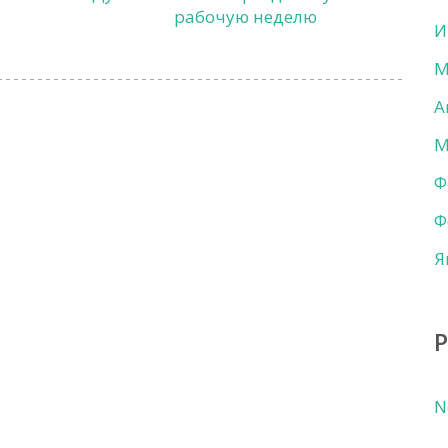
рабочую неделю
И
М
А
М
Ф
Ф
Я
N