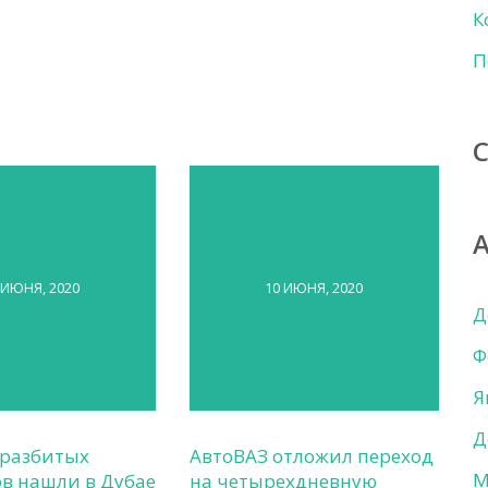
К
П
 ИЮНЯ, 2020
10 ИЮНЯ, 2020
Д
Ф
Я
Д
 разбитых
АвтоВАЗ отложил переход
М
в нашли в Дубае
на четырехдневную