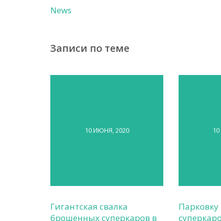
News
Записи по теме
10 ИЮНЯ, 2020
10
Гигантская свалка
Парковку
брошенных суперкаров в
суперкаро